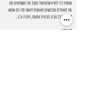
שמאל כדי לוודא שהסאונד פועל. ואז משמיעים
סט
של סאונדים ומבקשים מאנשים לאשר מה הם שמעו
למשל:
כלב נובח, מכונית נוסעת, גיטרה וכ׳ו...
דף הבא -
הם ממשיכים לשלב הבא
בו משמיעים להם, צעקות (כביכול צעקות
מרחוק),
אחרי זה משמיעים להם דברים
נשברים
ואז משמיעים להם אישה בוכה.
מבקשים מהם לאשר שהם שומעים.
ובסוף הבדיקה יהיה כתוב: